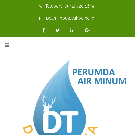
Telepon: (0542) 720 1649
pdam_ppu@yahoo.co.id